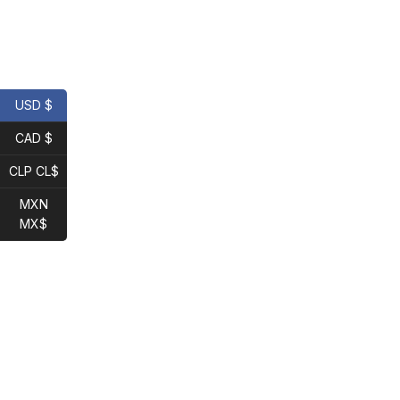
USD $
CAD $
CLP CL$
MXN
MX$