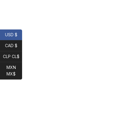
USD $
CAD $
CLP CL$
MXN
MX$